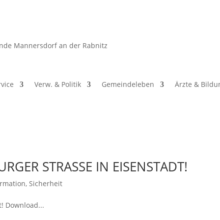
nde Mannersdorf an der Rabnitz
vice
Verw. & Politik
Gemeindeleben
Ärzte & Bildu
RGER STRASSE IN EISENSTADT!
ormation
,
Sicherheit
t! Download...