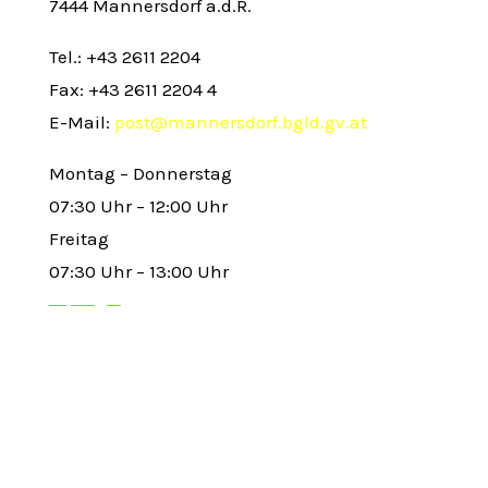
7444 Mannersdorf a.d.R.
Tel.: +43 2611 2204
Fax: +43 2611 2204 4
E-Mail:
post@mannersdorf.bgld.gv.at
Montag – Donnerstag
07:30 Uhr – 12:00 Uhr
Freitag
07:30 Uhr – 13:00 Uhr
Top Pages
Aktuelles
Amtstafel
Ärzte
Veranstaltungen
Mülltermine