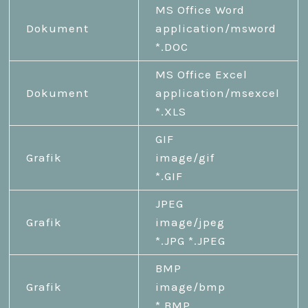
MS Office Word
Dokument
application/msword
*.DOC
MS Office Excel
Dokument
application/msexcel
*.XLS
GIF
Grafik
image/gif
*.GIF
JPEG
Grafik
image/jpeg
*.JPG *.JPEG
BMP
Grafik
image/bmp
*.BMP