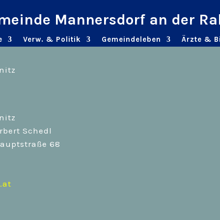
meinde Mannersdorf an der Ra
gung gem. §24f MedienG
e
Verw. & Politik
Gemeindeleben
Ärzte & B
nitz
nitz
rbert Schedl
Hauptstraße 68
.at