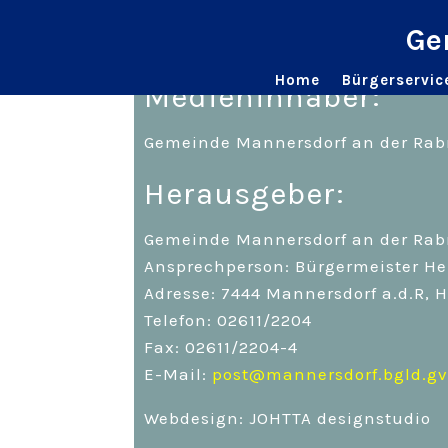
Ge
1. Impressum/Offenle
Home
Bürgerservic
Medieninhaber:
Gemeinde Mannersdorf an der Rab
Herausgeber:
Gemeinde Mannersdorf an der Rab
Ansprechperson: Bürgermeister He
Adresse: 7444 Mannersdorf a.d.R, 
Telefon: 02611/2204
Fax: 02611/2204-4
E-Mail:
post@mannersdorf.bgld.gv
Webdesign: JOHTTA designstudio